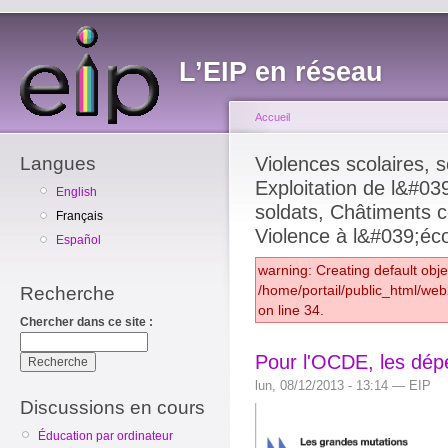
L’EIP en réseau
Accueil
Langues
Violences scolaires, so
Exploitation de l&#039
English
soldats, Châtiments c
Français
Violence à l&#039;éco
Español
warning: Creating default obj
/home/portail/public_html/we
Recherche
on line 34.
Chercher dans ce site :
Pour l'OCDE, les dépe
lun, 08/12/2013 - 13:14 — EIP
Discussions en cours
Éducation par ordinateur