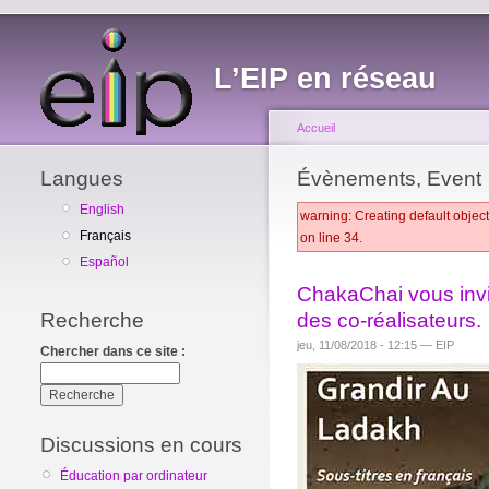
L’EIP en réseau
Accueil
Langues
Évènements, Event
English
warning: Creating default objec
Français
on line 34.
Español
ChakaChai vous invi
Recherche
des co-réalisateurs.
jeu, 11/08/2018 - 12:15 — EIP
Chercher dans ce site :
Discussions en cours
Éducation par ordinateur