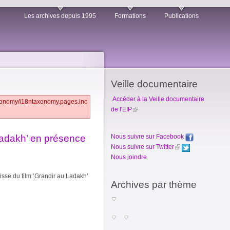
Les archives depuis 1995
Formations
Publications
Veille documentaire
Accéder à la Veille documentaire
taxonomy/i18ntaxonomy.pages.inc
de l'EIP
Nous suivre sur Facebook
Ladakh’ en présence
Nous suivre sur Twitter
Nous joindre
isse du film ‘Grandir au Ladakh’
Archives par thème