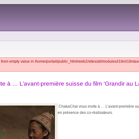
t from empty value in /home/portail/public_html/web2/sites/all/modules/i18n/i18n
te à … L’avant-première suisse du film ‘Grandir au 
ChakaChai
vous invite à … L’avant-première su
en présence des co-réalisateurs.