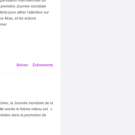
rganisation internationale du
la première
Journée mondiale
fants
pour attirer l'attention sur
e fléau, et les actions
iner.
Brèves
Évènements
nies, la
Journée mondiale de la
tte année le thème retenu est : «
s médias dans la promotion de