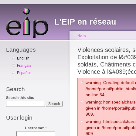
L’EIP en réseau
Home
Languages
Violences scolaires, so
Exploitation de l&#039
English
soldats, Châtiments c
Français
Violence à l&#039;éco
Español
warning: Creating default 
Search
/home/portail/public_html
on line 34.
Search this site:
warning: htmlspecialchars(
given in /home/portail/pub
909.
User login
warning: htmlspecialchars(
given in /home/portail/pub
Username:
*
909.