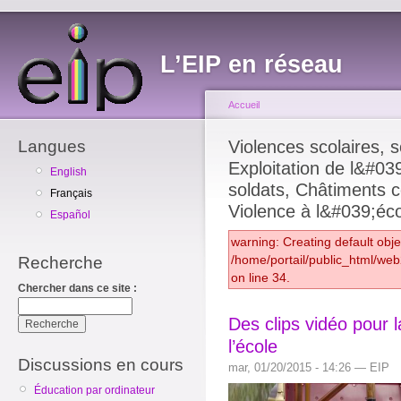
L’EIP en réseau
Accueil
Langues
Violences scolaires, so
Exploitation de l&#039
English
soldats, Châtiments c
Français
Violence à l&#039;éco
Español
warning: Creating default obj
/home/portail/public_html/we
Recherche
on line 34.
Chercher dans ce site :
Des clips vidéo pour l
l’école
Discussions en cours
mar, 01/20/2015 - 14:26 — EIP
Éducation par ordinateur