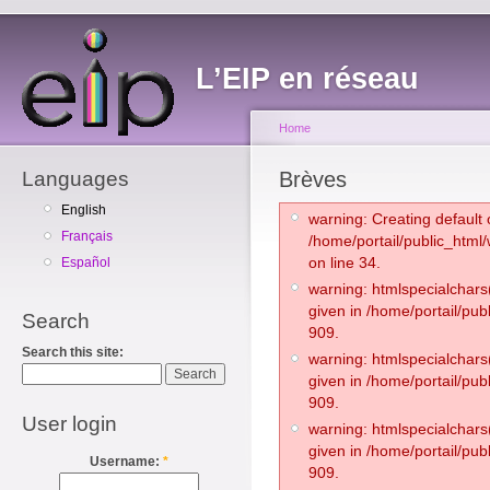
L’EIP en réseau
Home
Languages
Brèves
English
warning: Creating default 
Français
/home/portail/public_html
on line 34.
Español
warning: htmlspecialchars(
given in /home/portail/pub
Search
909.
Search this site:
warning: htmlspecialchars(
given in /home/portail/pub
909.
User login
warning: htmlspecialchars(
given in /home/portail/pub
Username:
*
909.