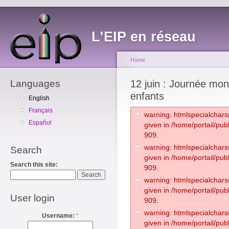
L’EIP en réseau
Home
Languages
12 juin : Journée mond
enfants
English
Français
warning: htmlspecialchars(
Español
given in /home/portail/pub
909.
warning: htmlspecialchars(
Search
given in /home/portail/pub
Search this site:
909.
warning: htmlspecialchars(
given in /home/portail/pub
User login
909.
warning: htmlspecialchars(
Username:
*
given in /home/portail/pub