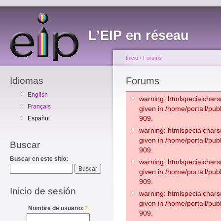
L’EIP en réseau
Inicio
›
Forums
Idiomas
Forums
English
warning: htmlspecialchars(
Français
given in /home/portail/pub
909.
Español
warning: htmlspecialchars(
given in /home/portail/pub
Buscar
909.
Buscar en este sitio:
warning: htmlspecialchars(
given in /home/portail/pub
909.
Inicio de sesión
warning: htmlspecialchars(
given in /home/portail/pub
Nombre de usuario:
*
909.