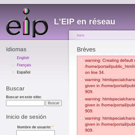
L’EIP en réseau
Inicio
Idiomas
Brèves
English
warning: Creating default 
Français
/home/portail/public_html
on line 34.
Español
warning: htmlspecialchars(
given in /home/portail/pub
Buscar
909.
Buscar en este sitio:
warning: htmlspecialchars(
given in /home/portail/pub
909.
Inicio de sesión
warning: htmlspecialchars(
given in /home/portail/pub
Nombre de usuario:
*
909.