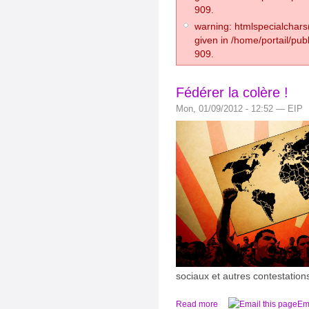
909.
warning: htmlspecialchars(
given in /home/portail/pub
909.
Fédérer la colère !
Mon, 01/09/2012 - 12:52 — EIP
sociaux et autres contestation
Read more
Ema