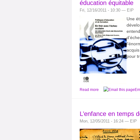
éducation équitable
Fri, 12/16/2011 - 10:30 — EIP
Une ét
dével
entendr
d’éche
l’énor
acquis
pour t
Read more
Ema
L’enfance en temps d
Mon, 12/05/2011 - 16:24 — EIP