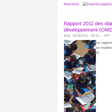
Read more
Ema
Rapport 2011 des objec
développement (OMD
Wed, 10/26/2011 - 09:52 — EIP
Le rappor
en matière
2).