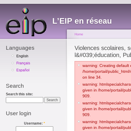
L’EIP en réseau
Home
Languages
Violences scolaires, so
l&#039;éducation, Publ
English
Français
warning: Creating default 
Español
/home/portail/public_html
on line 34.
warning: htmlspecialchars(
Search
given in /home/portail/pub
Search this site:
909.
warning: htmlspecialchars(
given in /home/portail/pub
User login
909.
warning: htmlspecialchars(
Username:
*
given in /home/portail/pub