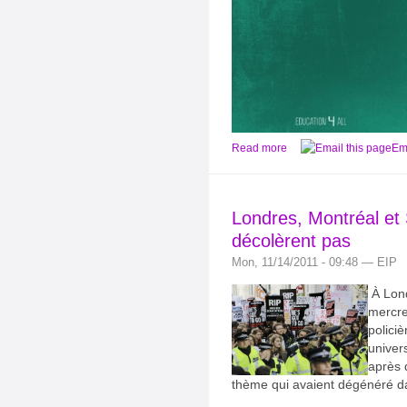
Read more
Ema
Londres, Montréal et 
décolèrent pas
Mon, 11/14/2011 - 09:48 — EIP
À Lond
mercre
policiè
univer
après 
thème qui avaient dégénéré dan