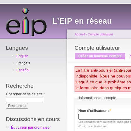
L’EIP en réseau
Accueil
›
Compte utilisateur
Langues
Compte utilisateur
English
Créer un nouveau compte
Français
Le filtre anti-pourriel (anti-sp
Español
indisponible. Nous ne pouvon
jusqu'à ce que le problème s
Recherche
le formulaire dans quelques m
Chercher dans ce site :
Informations du compte
Nom d'utilisateur :
*
Discussions en cours
Les espaces sont autorisés, mais pas le
d'unions et tirets bas.
Éducation par ordinateur