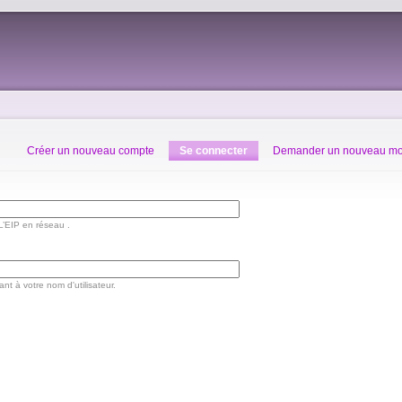
Créer un nouveau compte
Se connecter
Demander un nouveau mo
 L’EIP en réseau .
t à votre nom d'utilisateur.