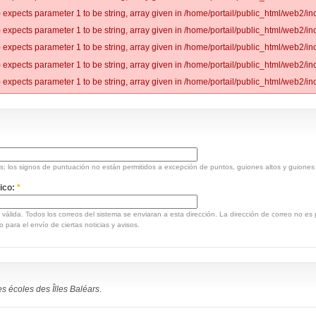
 expects parameter 1 to be string, array given in /home/portail/public_html/web2/inc
 expects parameter 1 to be string, array given in /home/portail/public_html/web2/inc
 expects parameter 1 to be string, array given in /home/portail/public_html/web2/inc
 expects parameter 1 to be string, array given in /home/portail/public_html/web2/inc
 expects parameter 1 to be string, array given in /home/portail/public_html/web2/inc
ios; los signos de puntuación no están permitidos a excepción de puntos, guiones altos y guiones
nico:
*
 válida. Todos los correos del sistema se enviaran a esta dirección. La dirección de correo no e
 para el envío de ciertas noticias y avisos.
es écoles des Îlles Baléars
.