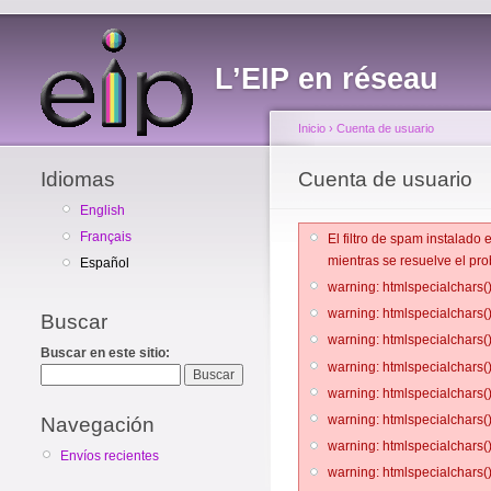
L’EIP en réseau
Inicio
›
Cuenta de usuario
Idiomas
Cuenta de usuario
English
Français
El filtro de spam instalado
mientras se resuelve el pro
Español
warning: htmlspecialchars()
warning: htmlspecialchars()
Buscar
warning: htmlspecialchars()
Buscar en este sitio:
warning: htmlspecialchars()
warning: htmlspecialchars()
warning: htmlspecialchars()
Navegación
warning: htmlspecialchars()
Envíos recientes
warning: htmlspecialchars()