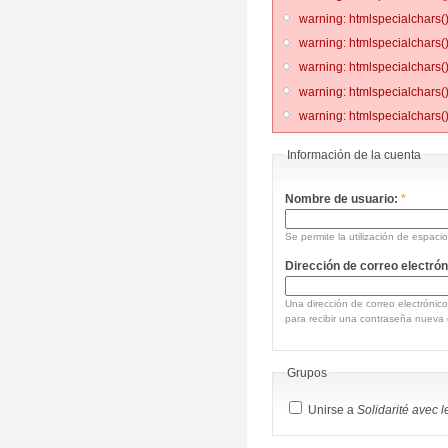
warning: htmlspecialchars()
warning: htmlspecialchars()
warning: htmlspecialchars()
warning: htmlspecialchars()
warning: htmlspecialchars()
Información de la cuenta
Nombre de usuario:
*
Se permite la utilización de espac
Dirección de correo electró
Una dirección de correo electrónico
para recibir una contraseña nueva o
Grupos
Unirse a
Solidarité avec l