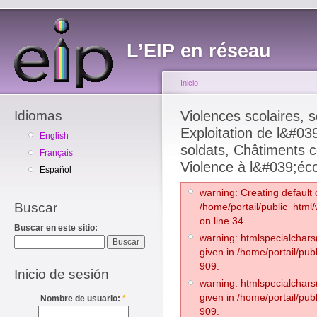
L’EIP en réseau
Inicio
Idiomas
Violences scolaires, so
Exploitation de l&#039
English
soldats, Châtiments c
Français
Violence à l&#039;éco
Español
warning: Creating default 
Buscar
/home/portail/public_html
on line 34.
Buscar en este sitio:
warning: htmlspecialchars(
given in /home/portail/pub
909.
Inicio de sesión
warning: htmlspecialchars(
given in /home/portail/pub
Nombre de usuario:
*
909.