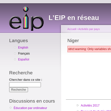
L’EIP en réseau
Accueil
›
Activités par pays
Langues
Niger
English
strict warning: Only variables 
Français
Español
Recherche
Chercher dans ce site :
Discussions en cours
Activités 2017
Éducation par ordinateur