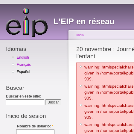
L’EIP en réseau
Inicio
Idiomas
20 novembre : Journée
l’enfant
English
Français
warning: htmlspecialchars(
Español
given in /home/portail/pub
909.
warning: htmlspecialchars(
Buscar
given in /home/portail/pub
Buscar en este sitio:
909.
warning: htmlspecialchars(
given in /home/portail/pub
Inicio de sesión
909.
warning: htmlspecialchars(
Nombre de usuario:
*
given in /home/portail/pub