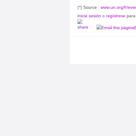
(*) Source :
www.un.org/fr/even
Inicie sesión
o
regístrese
para 