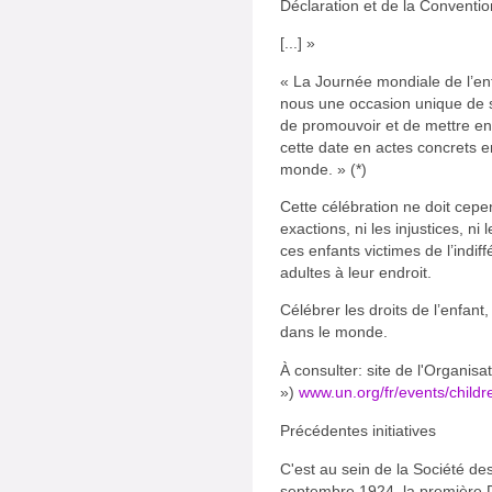
Déclaration et de la Convention
[...] »
« La Journée mondiale de l’en
nous une occasion unique de sen
de promouvoir et de mettre en
cette date en actes concrets e
monde. » (*)
Cette célébration ne doit cepe
exactions, ni les injustices, ni
ces enfants victimes de l’indi
adultes à leur endroit.
Célébrer les droits de l’enfant, 
dans le monde.
À consulter:
site de l'Organisa
»)
www.un.org/fr/events/childr
Précédentes initiatives
C'est au sein de la Société de
septembre 1924, la première D