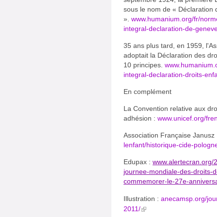
sous le nom de « Déclaration
».
www.humanium.org/fr/norme
integral-declaration-de-geneve
35 ans plus tard, en 1959, l'
adoptait la Déclaration des dr
10 principes.
www.humanium.or
integral-declaration-droits-enf
En complément
La Convention relative aux droit
adhésion :
www.unicef.org/fre
Association Française Janusz
lenfant/historique-cide-pologn
Edupax :
www.alertecran.org/
journee-mondiale-des-droits-
commemorer-le-27e-anniversair
Illustration :
anecamsp.org/journ
2011/