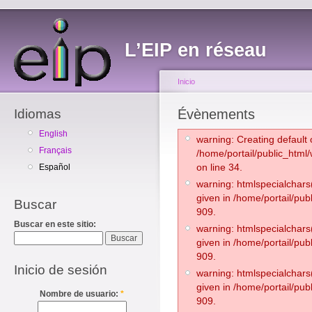
L’EIP en réseau
Inicio
Idiomas
Évènements
English
warning: Creating default 
Français
/home/portail/public_html
on line 34.
Español
warning: htmlspecialchars(
given in /home/portail/pub
Buscar
909.
Buscar en este sitio:
warning: htmlspecialchars(
given in /home/portail/pub
909.
Inicio de sesión
warning: htmlspecialchars(
given in /home/portail/pub
Nombre de usuario:
*
909.