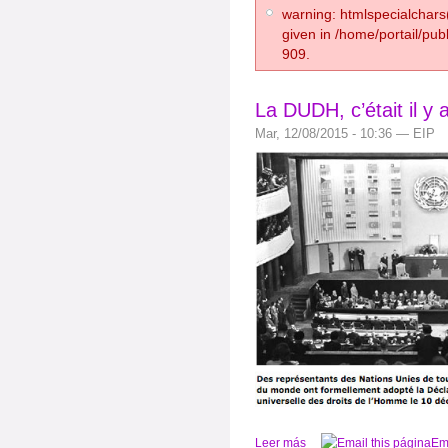
warning: htmlspecialchars(
given in /home/portail/pub
909.
La DUDH, c’était il y 
Mar, 12/08/2015 - 10:36 — EIP
Leer más
Ema